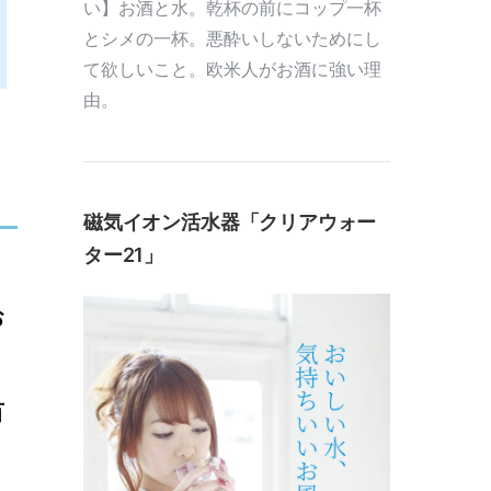
い】お酒と水。乾杯の前にコップ一杯
とシメの一杯。悪酔いしないためにし
て欲しいこと。欧米人がお酒に強い理
由。
磁気イオン活水器「クリアウォー
ター21」
お
百